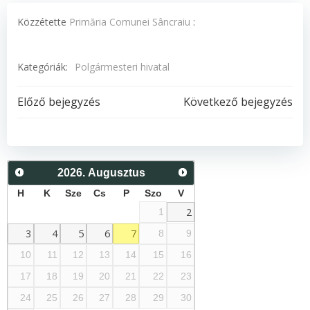
Közzétette
Primăria Comunei Sâncraiu
:
Kategóriák:
Polgármesteri hivatal
Post
Post
Előző bejegyzés
Következő bejegyzés
navigation
navigation
2026
.
Augusztus
H
K
Sze
Cs
P
Szo
V
2
1
3
4
5
6
7
8
9
10
11
12
13
14
15
16
17
18
19
20
21
22
23
24
25
26
27
28
29
30