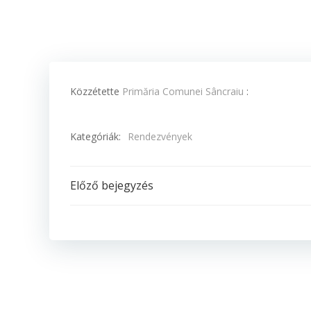
Közzétette
Primăria Comunei Sâncraiu
:
Kategóriák:
Rendezvények
Post
Előző bejegyzés
navigation