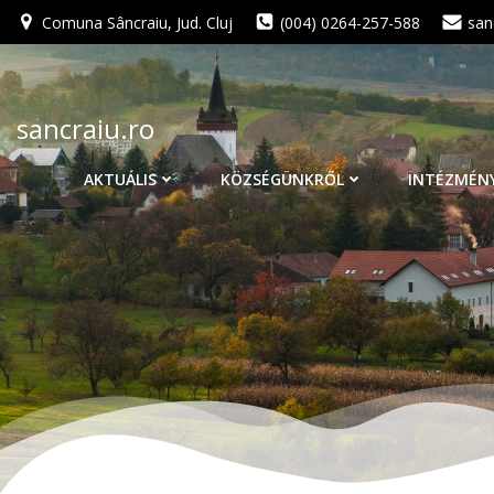
Skip
Comuna Sâncraiu, Jud. Cluj
(004) 0264-257-588
san
to
content
sancraiu.ro
AKTUÁLIS
KÖZSÉGÜNKRŐL
INTÉZMÉN