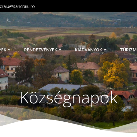
craiu@sancraiu.ro
YEK
RENDEZVÉNYEK
KIADVÁNYOK
TURIZM
Községnapok