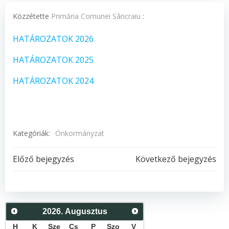
Közzétette
Primăria Comunei Sâncraiu
:
HATÁROZATOK 2026
HATÁROZATOK 2025
HATÁROZATOK 2024
Kategóriák:
Önkormányzat
Post
Post
Előző bejegyzés
Következő bejegyzés
navigation
navigation
2026
.
Augusztus
H
K
Sze
Cs
P
Szo
V