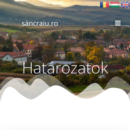
Skip
to
content
sancraiu.ro
Határozatok