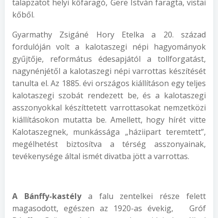
talapzatot helyi kőfaragó, Gere István faragta, vistai
kőből.
Gyarmathy Zsigáné Hory Etelka a 20. század
fordulóján volt a kalotaszegi népi hagyományok
gyűjtője, református édesapjától a tollforgatást,
nagynénjétől a kalotaszegi népi varrottas készítését
tanulta el. Az 1885. évi országos kiállításon egy teljes
kalotaszegi szobát rendezett be, és a kalotaszegi
asszonyokkal készíttetett varrottasokat nemzetközi
kiállításokon mutatta be. Amellett, hogy hírét vitte
Kalotaszegnek, munkássága „háziipart teremtett”,
megélhetést biztosítva a térség asszonyainak,
tevékenysége által ismét divatba jött a varrottas.
A Bánffy-kastély
a falu zentelkei része felett
magasodott, egészen az 1920-as évekig, Gróf