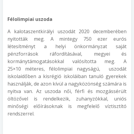
Félolimpiai uszoda
A kalotaszentkirályi uszodát 2020 decemberében
nyitották meg. A mintegy 750 ezer eurós
létesítményt a helyi önkormányzat saját
pénzforrások ráfordításával, megyei és
kormánytámogatásokkal valósította meg. A
25×10 méteres, félolimpiai nagyságú, uszodát
iskolaidőben a kisrégió iskoláiban tanuló gyerekek
használják, de azon kívül a nagyközönség számára is
nyitva van. Az uszoda női, férfi és mozgássérült
öltözővel is rendelkezik, zuhanyzókkal, uniós
minőségi előírásoknak is megfelelő víztisztító
rendszerrel.