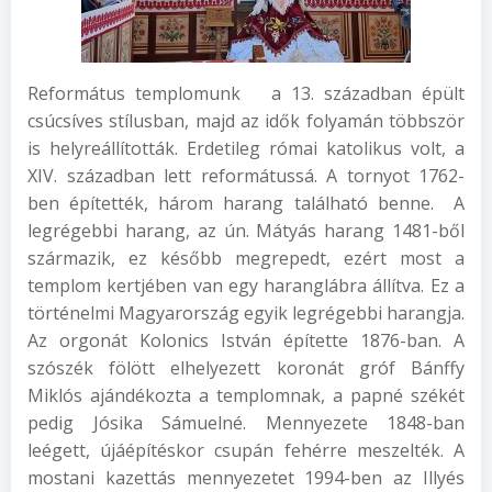
Református templomunk a 13. században épült
csúcsíves stílusban, majd az idők folyamán többször
is helyreállították. Erdetileg római katolikus volt, a
XIV. században lett reformátussá. A tornyot 1762-
ben építették, három harang található benne. A
legrégebbi harang, az ún. Mátyás harang 1481-ből
származik, ez később megrepedt, ezért most a
templom kertjében van egy haranglábra állítva. Ez a
történelmi Magyarország egyik legrégebbi harangja.
Az orgonát Kolonics István építette 1876-ban. A
szószék fölött elhelyezett koronát gróf Bánffy
Miklós ajándékozta a templomnak, a papné székét
pedig Jósika Sámuelné. Mennyezete 1848-ban
leégett, újáépítéskor csupán fehérre meszelték. A
mostani kazettás mennyezetet 1994-ben az Illyés