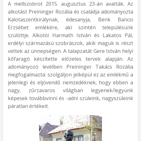
A mellszobrot 2015. augusztus 23-án avatták. Az
alkotást Preininger Rozália és családja adományozta
Kalotaszentkirálynak, édesanyja, Benk Bancsi
Erzsébet emlékére, aki szintén településünk
szülöttje. Alkotói Harmath István és Lakatos Pál,
erdélyi származású szobrászok, akik maguk is részt
vettek az ünnepségen. A talapzatát Gere István helyi
kőfaragó készítette előzetes tervek alapján. Az
adományozó levélben Preininger Takács Rozália
megfogalmazta: szolgáljon jelképül ez az emlékmű a
jelenlegi és eljövendő nemzedéknek, hogy ebben a
nagy, zűrzavaros világban legyenek/legyünk
képesek továbbvinni és -adni szüleink, nagyszüleink
páratlan értékeit.