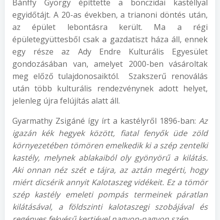
Bánffy György építtette a bonczidai kastéllyal
egyidőtájt. A 20-as években, a trianoni döntés után,
az épület lebontásra került. Ma a régi
épületegyüttesből csak a gazdatiszt háza áll, ennek
egy része az Ady Endre Kulturális Egyesület
gondozásában van, amelyet 2000-ben vásároltak
meg előző tulajdonosaiktól. Szakszerű renoválás
után több kulturális rendezvénynek adott helyet,
jelenleg újra felújítás alatt áll.
Gyarmathy Zsigáné így írt a kastélyről 1896-ban:
A
z
igazán kék hegyek között, fiatal fenyők üde zöld
környezetében tömören emelkedik ki a szép zentelki
kastély, melynek ablakaiból oly gyönyörű a kilátá
s
.
Aki onnan néz szét e tájra, az aztán megérti, hogy
miért dicsérik annyit Kalotaszeg vidékeit. Ez a tömör
szép kastély emeleti pompás termeinek páratlan
kilátásával, a földszinti kalotaszegi szobájával és
regényes fekvésű kertjével nagyon-nagyon szép.