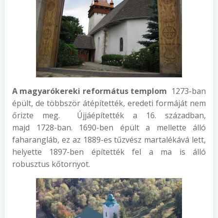
A
m
agyarókereki
r
eformátus
t
emplom
1273-ban
épült, de többször átépítették, eredeti formáját nem
őrizte meg. Újjáépítették a 16. században,
majd 1728-ban. 1690-ben épült a mellette álló
faharangláb, ez az 1889-es tűzvész martalékává lett,
helyette 1897-ben építették fel a ma is álló
robusztus kőtornyot.