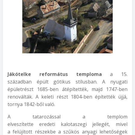
J
ákótelke református temploma
a 15.
században épült gótikus stílusban. A nyugati
épületrészt 1685-ben átépítették, majd 1747-ben
renoválták. A keleti részt 1804-ben építették újjá,
tornya 1842-ből való.
A tatarozással a templom
elveszítette eredeti kalotaszegi jellegét, mivel
a felújított részekbe a szűkös anyagi lehetőségek