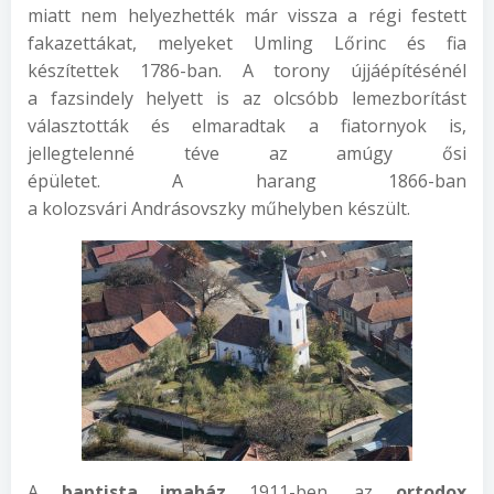
miatt nem helyezhették már vissza a régi festett
fakazettákat, melyeket Umling Lőrinc és fia
készítettek 1786-ban. A torony újjáépítésénél
a fazsindely helyett is az olcsóbb lemezborítást
választották és elmaradtak a fiatornyok is,
jellegtelenné téve az amúgy ősi
épületet. A harang 1866-ban
a kolozsvári Andrásovszky műhelyben készült.
A
baptista imaház
1911-ben, az
ortodox