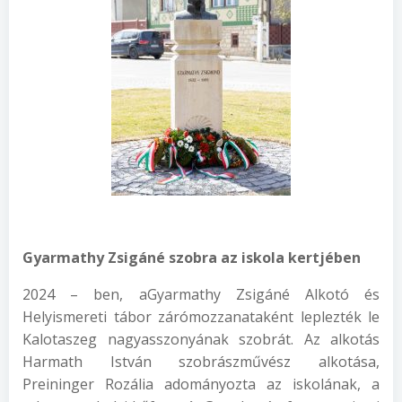
Gyarmathy Zsigáné szobr
a az iskola kertjében
2024 – ben, aGyarmathy Zsigáné Alkotó és
Helyismereti tábor zárómozzanataként leplezték le
Kalotaszeg nagyasszonyának szobrát. Az alkotás
Harmath István szobrászművész alkotása,
Preininger Rozália adományozta az iskolának, a