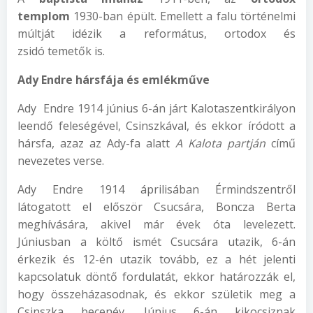
templom
1930-ban épült. Emellett a falu történelmi
múltját idézik a református, ortodox és
zsidó temetők is.
Ad
y
Endre h
ársfája és emlékműve
Ady Endre 1914 június 6-án járt Kalotaszentkirályon
leendő feleségével, Csinszkával, és ekkor íródott a
hársfa, azaz az Ady-fa alatt
A Kalota partján
című
nevezetes verse.
Ady Endre 1914 áprilisában Érmindszentről
látogatott el először Csucsára, Boncza Berta
meghívására, akivel már évek óta levelezett.
Júniusban a költő ismét Csucsára utazik, 6-án
érkezik és 12-én utazik tovább, ez a hét jelenti
kapcsolatuk döntő fordulatát, ekkor határozzák el,
hogy összeházasodnak, és ekkor születik meg a
Csinszka becenév. Június 6-án kikocsiznak