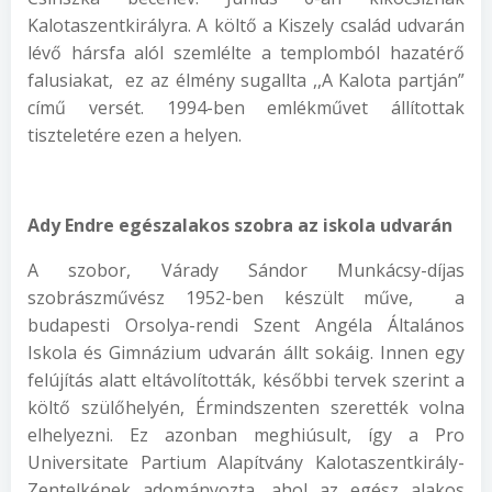
Kalotaszentkirályra. A költő a Kiszely család udvarán
lévő hársfa alól szemlélte a templomból hazatérő
falusiakat, ez az élmény sugallta ,,A Kalota partján”
című versét. 1994-ben emlékművet állítottak
tiszteletére ezen a helyen.
Ady Endre egészalakos szobra az iskola udvarán
A szobor, Várady Sándor Munkácsy-díjas
szobrászművész 1952-ben készült műve, a
budapesti Orsolya-rendi Szent Angéla Általános
Iskola és Gimnázium udvarán állt sokáig. Innen egy
felújítás alatt eltávolították, későbbi tervek szerint a
költő szülőhelyén, Érmindszenten szerették volna
elhelyezni. Ez azonban meghiúsult, így a Pro
Universitate Partium Alapítvány Kalotaszentkirály-
Zentelkének adományozta, ahol az egész alakos