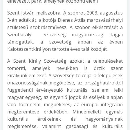
elnevezett park, amelynek központi elemi
Szent István mellszobra. A szobrot 2003. augusztus
3-án adták át, alkotója Dienes Attila marosvásárhelyi
születésű szobrászművész. A szobor elkészítését a
Szentkirály Szövetség magyarországi tagjai
támogatták, a szövetség abban az évben
Kalotaszentkirályon tartotta éves találkozóját.
A Szent Király Szövetség azokat a településeket
tömöríti, amelyek nevükben is őrzik szent
királyunk emlékét. A szövetség fõ célja: a települések
önazonosságának megőrzése, az országhatároktól
függetlenül érvényesülő kulturális, szellemi, lelki
magyar egység, az egyenlő jogok és esélyek alapján
való történelmi megbékélés, az európai integráció
megteremtése érdekében. Mindemellett egymás
kulturális értékeinek és hagyományainak
megismerése, valamint gazdasági és kulturális