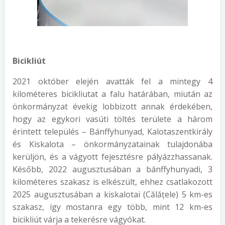
Bicikliút
2021 október elején avatták fel a mintegy 4
kilométeres bicikliutat a falu határában, miután az
önkormányzat évekig lobbizott annak érdekében,
hogy az egykori vasúti töltés területe a három
érintett település – Bánffyhunyad, Kalotaszentkirály
és Kiskalota – önkormányzatainak tulajdonába
kerüljön, és a vágyott fejesztésre pályázzhassanak.
Később, 2022 augusztusában a bánffyhunyadi, 3
kilométeres szakasz is elkészült, ehhez csatlakozott
2025 augusztusában a kiskalotai (Călățele) 5 km-es
szakasz, így mostanra egy több, mint 12 km-es
bicikliút várja a tekerésre vágyókat.