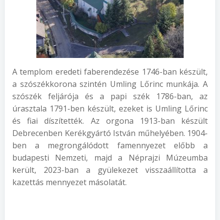
A templom eredeti faberendezése 1746-ban készült,
a szószékkorona szintén Umling Lőrinc munkája. A
szószék feljárója és a papi szék 1786-ban, az
úrasztala 1791-ben készült, ezeket is Umling Lőrinc
és fiai díszítették. Az orgona 1913-ban készült
Debrecenben Kerékgyártó István műhelyében. 1904-
ben a megrongálódott famennyezet előbb a
budapesti Nemzeti, majd a Néprajzi Múzeumba
került, 2023-ban a gyülekezet visszaállította a
kazettás mennyezet másolatát.