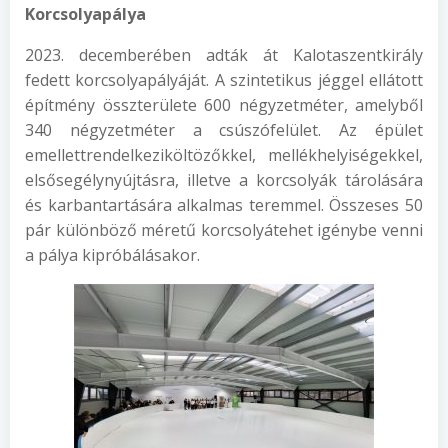
Korcsolyapálya
2023. decemberében adták át Kalotaszentkirály
fedett korcsolyapályáját. A szintetikus jéggel ellátott
építmény összterülete 600 négyzetméter, amelyből
340 négyzetméter a csúszófelület. Az épület
emellettrendelkeziköltözőkkel, mellékhelyiségekkel,
elsősegélynyújtásra, illetve a korcsolyák tárolására
és karbantartására alkalmas teremmel. Összeses 50
pár különböző méretű korcsolyátehet igénybe venni
a pálya kipróbálásakor.