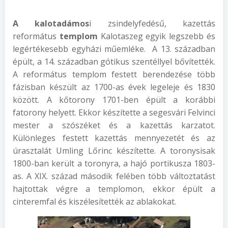
A kalotadámos
i zsindelyfedésű, kazettás
református
templom
Kalotaszeg egyik legszebb és
legértékesebb egyházi műemléke. A 13. században
épült, a 14. században gótikus szentéllyel bővítették.
A református templom festett berendezése több
fázisban készült az 1700-as évek legeleje és 1830
között. A kőtorony 1701-ben épült a korábbi
fatorony helyett. Ekkor készítette a segesvári Felvinci
mester a szószéket és a kazettás karzatot.
Különleges festett kazettás mennyezetét és az
úrasztalát Umling Lőrinc készítette. A toronysisak
1800-ban került a toronyra, a hajó portikusza 1803-
as. A XIX. század második felében több változtatást
hajtottak végre a templomon, ekkor épült a
cinteremfal és kiszélesítették az ablakokat.