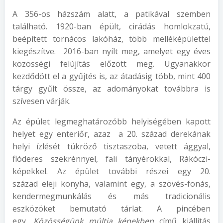
A 356-os házszám alatt, a patikával szemben
található. 1920-ban épült, cirádás homlokzatú,
beépített tornácos lakóház, több melléképülettel
kiegészítve. 2016-ban nyílt meg, amelyet egy éves
közösségi felújítás előzött meg. Ugyanakkor
kezdődött el a gyűjtés is, az átadásig több, mint 400
tárgy gyűlt össze, az adományokat továbbra is
szívesen várják.
Az épület legmeghatározóbb helyiségében kapott
helyet egy enteriőr, azaz a 20. század derekának
helyi ízlését tükröző tisztaszoba, vetett ággyal,
flóderes szekrénnyel, fali tányérokkal, Rákóczi-
képekkel. Az épület további részei egy 20.
század eleji konyha, valamint egy, a szövés-fonás,
kendermegmunkálás és más tradicionális
eszközöket bemutató tárlat. A pincében
egy,
Közösségünk múltja képekben
című kiállítás