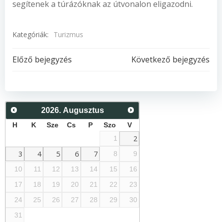
segítenek a túrázóknak az útvonalon eligazodni.
Kategóriák:
Turizmus
Post
Post
Előző bejegyzés
Következő bejegyzés
navigation
navigation
2026
.
Augusztus
H
K
Sze
Cs
P
Szo
V
2
1
3
4
5
6
7
8
9
10
11
12
13
14
15
16
17
18
19
20
21
22
23
24
25
26
27
28
29
30
31