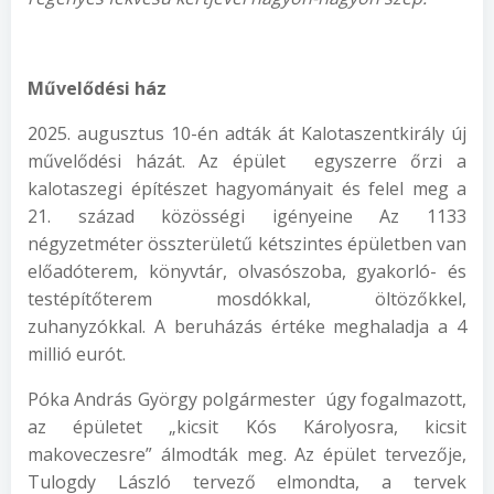
Művelődési ház
2025. augusztus 10-én adták át Kalotaszentkirály új
művelődési házát. Az épület egyszerre őrzi a
kalotaszegi építészet hagyományait és felel meg a
21. század közösségi igényeine Az 1133
négyzetméter összterületű kétszintes épületben van
előadóterem, könyvtár, olvasószoba, gyakorló- és
testépítőterem mosdókkal, öltözőkkel,
zuhanyzókkal. A beruházás értéke meghaladja a 4
millió eurót.
Póka András György polgármester úgy fogalmazott,
az épületet „kicsit Kós Károlyosra, kicsit
makoveczesre” álmodták meg. Az épület tervezője,
Tulogdy László tervező elmondta, a tervek