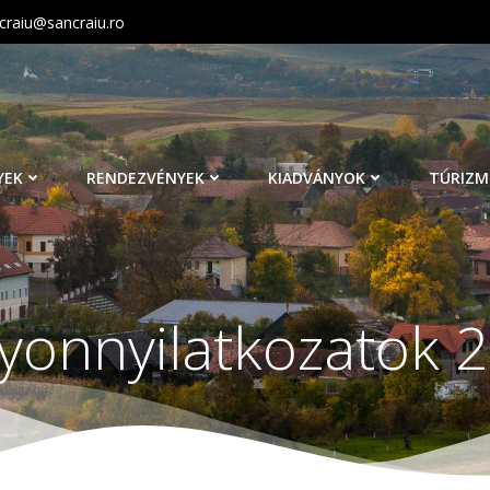
craiu@sancraiu.ro
YEK
RENDEZVÉNYEK
KIADVÁNYOK
TURIZM
yonnyilatkozatok 