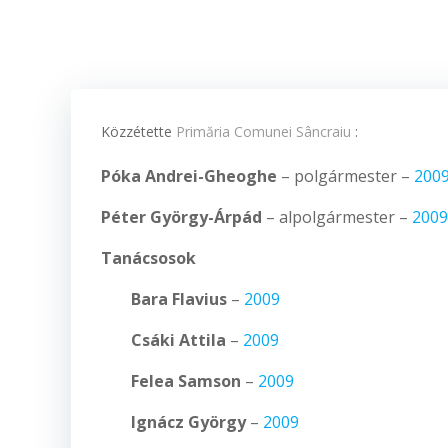
Közzétette
Primăria Comunei Sâncraiu
:
Póka Andrei-Gheoghe
– polgármester
–
200
Péter György-Árpád
– alpolgármester
–
2009
Tanácsosok
Bara Flavius
–
2009
Csáki Attila
–
2009
Felea Samson
–
2009
Ignácz György
–
2009