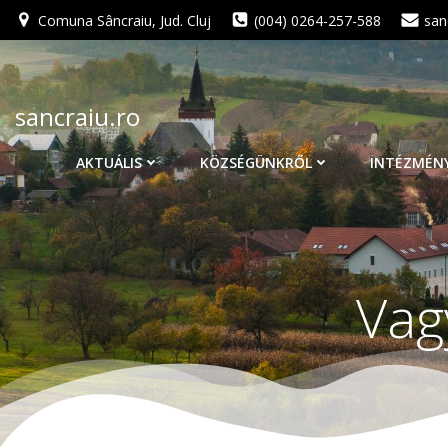
Skip
Comuna Sâncraiu, Jud. Cluj
(004) 0264-257-588
san
to
content
sancraiu.ro
AKTUÁLIS
KÖZSÉGÜNKRŐL
INTÉZMÉN
Vag