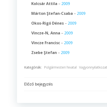
Kolcsár Attila
–
2009
Márton Ştefan-Csaba
–
2009
Okos-Rigó Dénes
–
2009
Vincze-N, Anna
–
2009
Vincze Francisc
–
2009
Zsebe Ştefan
–
2009
Kategóriák:
Polgármesteri hivatal
Vagyonnyilatkoza
Post
Előző bejegyzés
navigation