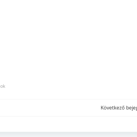
tok
Post
Következő beje
navigation