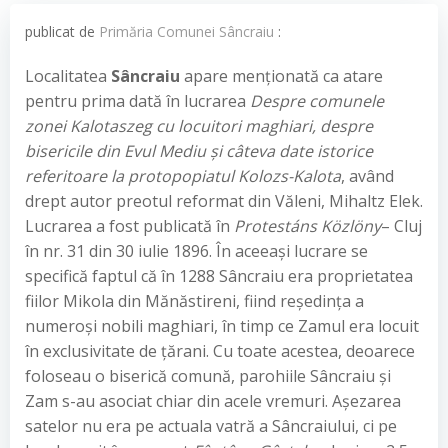
publicat de
Primăria Comunei Sâncraiu
:
Localitatea
Sâncraiu
apare menţionată ca atare
pentru prima dată în lucrarea
Despre comunele
zonei Kalotaszeg cu locuitori maghiari, despre
bisericile din Evul Mediu şi câteva date istorice
referitoare la protopopiatul Kolozs-Kalota
, având
drept autor preotul reformat din Văleni, Mihaltz Elek.
Lucrarea a fost publicată în
Protestáns Közlöny
– Cluj
în nr. 31 din 30 iulie 1896. În aceeaşi lucrare se
specifică faptul că în 1288 Sâncraiu era proprietatea
fiilor Mikola din Mănăstireni, fiind reşedinţa a
numeroşi nobili maghiari, în timp ce Zamul era locuit
în exclusivitate de ţărani. Cu toate acestea, deoarece
foloseau o biserică comună, parohiile Sâncraiu şi
Zam s-au asociat chiar din acele vremuri. Aşezarea
satelor nu era pe actuala vatră a Sâncraiului, ci pe