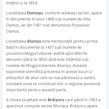
întâlnit şi la 1854.
Localitatea
Domoşu
, conform aceleiaşi lucrări, apare
în documente în anul 1408 sub numele de Villa
Damus, iar din 1451 sub denumirea Possessio
Damos.
Localitatea
Alunişu
este menţionată pentru prima
dată în documente la 1437 sub numele de
possessioMogyoroKerek
, având apoi diferite
denumiri până la 1854 când este întâlnită sub
numele de Mogyorokereke-Alunişu. Această
toponimie semnifică prezenţa în aceste locuri a
arbuştilor de alun care se mai păstrează şi astăzi,
totodată zona se constituie într-o regiune pomicolă
importantă pentru această parte.
A cincea localitate este
Brăişoru
care până în 1963 a
aparţinut comunei vecine Morlaca. Brăişoru apare