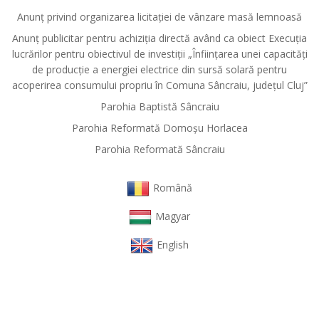
Anunț privind organizarea licitației de vânzare masă lemnoasă
Anunț publicitar pentru achiziția directă având ca obiect Execuția
lucrărilor pentru obiectivul de investiții „Înființarea unei capacități
de producție a energiei electrice din sursă solară pentru
acoperirea consumului propriu în Comuna Sâncraiu, județul Cluj”
Parohia Baptistă Sâncraiu
Parohia Reformată Domoşu Horlacea
Parohia Reformată Sâncraiu
Română
Magyar
English