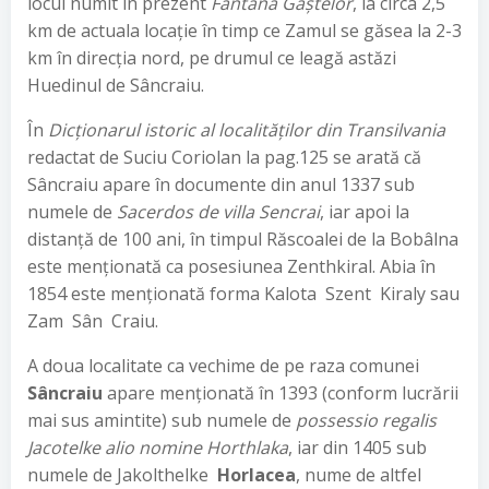
locul numit în prezent
Fântâna Gâştelor
, la circa 2,5
km de actuala locaţie în timp ce Zamul se găsea la 2-3
km în direcţia nord, pe drumul ce leagă astăzi
Huedinul de Sâncraiu.
În
Dicţionarul istoric al localităţilor din Transilvania
redactat de Suciu Coriolan la pag.125 se arată că
Sâncraiu apare în documente din anul 1337 sub
numele de
Sacerdos de villa Sencrai
, iar apoi la
distanţă de 100 ani, în timpul Răscoalei de la Bobâlna
este menţionată ca posesiunea Zenthkiral. Abia în
1854 este menţionată forma Kalota  Szent  Kiraly sau
Zam  Sân  Craiu.
A doua localitate ca vechime de pe raza comunei
Sâncraiu
apare menţionată în 1393 (conform lucrării
mai sus amintite) sub numele de
possessio regalis
Jacotelke alio nomine Horthlaka
, iar din 1405 sub
numele de Jakolthelke 
Horlacea
, nume de altfel