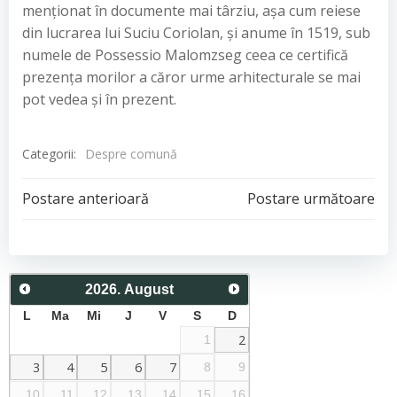
menţionat în documente mai târziu, aşa cum reiese
din lucrarea lui Suciu Coriolan, şi anume în 1519, sub
numele de Possessio Malomzseg ceea ce certifică
prezenţa morilor a căror urme arhitecturale se mai
pot vedea şi în prezent.
Categorii:
Despre comună
Post
Post
Postare anterioară
Postare următoare
navigation
navigation
2026
.
August
L
Ma
Mi
J
V
S
D
2
1
3
4
5
6
7
8
9
10
11
12
13
14
15
16