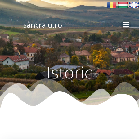
Skip
to
content
sancraiu.ro
Istoric