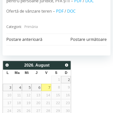
pentru persoane juridice, PFA și ÎÎ –
PDF
/
DOC
Ofertă de vânzare teren –
PDF
/
DOC
Categorii:
Primăria
Post
Post
Postare anterioară
Postare următoare
navigation
navigation
2026
.
August
L
Ma
Mi
J
V
S
D
2
1
3
4
5
6
7
8
9
10
11
12
13
14
15
16
17
18
19
20
21
22
23
24
25
26
27
28
29
30