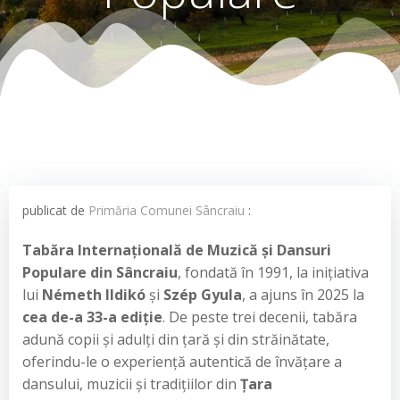
publicat de
Primăria Comunei Sâncraiu
:
T
abăra Internațională de Muzică și Dansuri
Populare din Sâncraiu
, fondată în 1991, la inițiativa
lui
Németh Ildikó
și
Szép Gyula
, a ajuns în 2025 la
cea de-a 33-a ediție
. De peste trei decenii, tabăra
adună copii și adulți din țară și din străinătate,
oferindu-le o experiență autentică de învățare a
dansului, muzicii și tradițiilor din
Țara