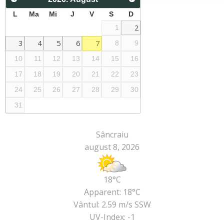
L
Ma
Mi
J
V
S
D
2
1
3
4
5
6
7
8
9
10
11
12
13
14
15
16
17
18
19
20
21
22
23
24
25
26
27
28
29
30
31
Sâncraiu
august 8, 2026
18°C
Apparent: 18°C
Vântul: 2.59 m/s SSW
UV-Index: -1