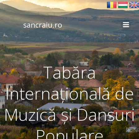
Skip
to
content
sancraiu.ro
Tabăra
Internațională de
Muzică și Dansuri
Populare