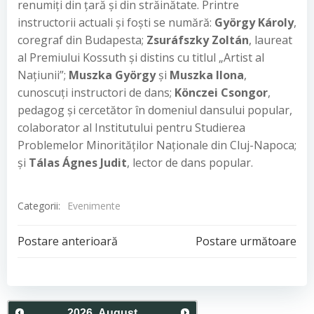
renumiți din țară și din străinătate. Printre
instructorii actuali și foști se numără:
György Károly
,
coregraf din Budapesta;
Zsuráfszky Zoltán
, laureat
al Premiului Kossuth și distins cu titlul „Artist al
Națiunii”;
Muszka György
și
Muszka Ilona
,
cunoscuți instructori de dans;
Könczei Csongor
,
pedagog și cercetător în domeniul dansului popular,
colaborator al Institutului pentru Studierea
Problemelor Minorităților Naționale din Cluj-Napoca;
și
Tálas Ágnes Judit
, lector de dans popular.
Categorii:
Evenimente
Post
Post
Postare anterioară
Postare următoare
navigation
navigation
2026
.
August