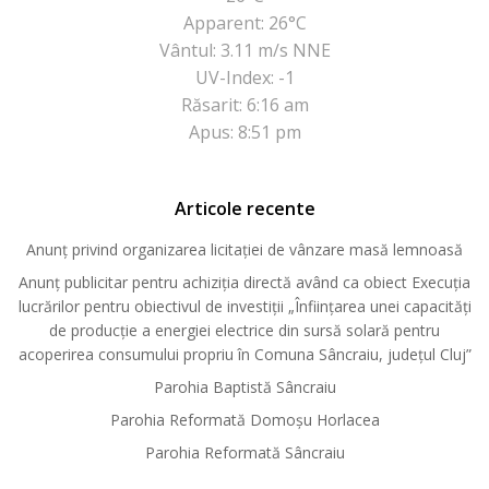
Apparent: 26°C
Vântul: 3.11 m/s NNE
UV-Index: -1
Răsarit: 6:16 am
Apus: 8:51 pm
Articole recente
Anunț privind organizarea licitației de vânzare masă lemnoasă
Anunț publicitar pentru achiziția directă având ca obiect Execuția
lucrărilor pentru obiectivul de investiții „Înființarea unei capacități
de producție a energiei electrice din sursă solară pentru
acoperirea consumului propriu în Comuna Sâncraiu, județul Cluj”
Parohia Baptistă Sâncraiu
Parohia Reformată Domoşu Horlacea
Parohia Reformată Sâncraiu