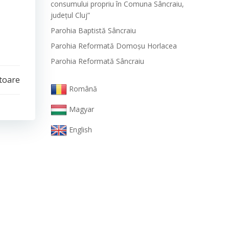
consumului propriu în Comuna Sâncraiu,
județul Cluj”
Parohia Baptistă Sâncraiu
Parohia Reformată Domoşu Horlacea
Parohia Reformată Sâncraiu
toare
Română
Magyar
English