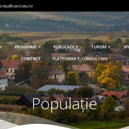
craiu@sancraiu.ro
PROGRAME
PUBLICAŢII
TURISM
SP
CONTACT
PLATFORMA E-CONSULTARE
Populaţie