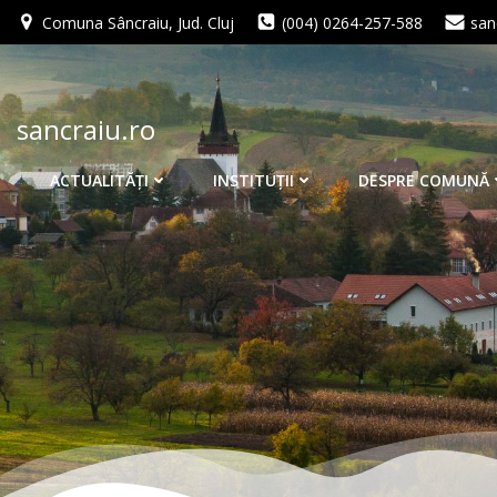
Skip
Comuna Sâncraiu, Jud. Cluj
(004) 0264-257-588
san
to
content
sancraiu.ro
ACTUALITĂŢI
INSTITUŢII
DESPRE COMUNĂ