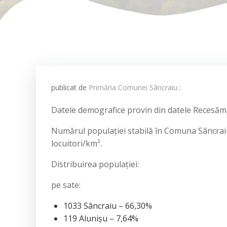
publicat de
Primăria Comunei Sâncraiu
:
Datele demografice provin din datele Recesămân
Numărul populației stabilă în Comuna Sâncraiu
locuitori/km².
Distribuirea populației:
pe sate:
1033 Sâncraiu – 66,30%
119 Alunișu – 7,64%