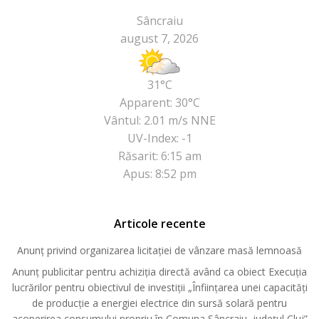
Sâncraiu
august 7, 2026
31°C
Apparent: 30°C
Vântul: 2.01 m/s NNE
UV-Index: -1
Răsarit: 6:15 am
Apus: 8:52 pm
Articole recente
Anunț privind organizarea licitației de vânzare masă lemnoasă
Anunț publicitar pentru achiziția directă având ca obiect Execuția
lucrărilor pentru obiectivul de investiții „Înființarea unei capacități
de producție a energiei electrice din sursă solară pentru
acoperirea consumului propriu în Comuna Sâncraiu, județul Cluj”