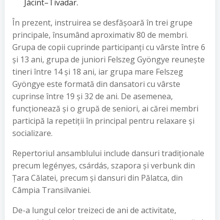
Jácint–Tivadar.
În prezent, instruirea se desfășoară în trei grupe
principale, însumând aproximativ 80 de membri.
Grupa de copii cuprinde participanți cu vârste între 6
și 13 ani, grupa de juniori Felszeg Gyöngye reunește
tineri între 14 și 18 ani, iar grupa mare Felszeg
Gyöngye este formată din dansatori cu vârste
cuprinse între 19 și 32 de ani. De asemenea,
funcționează și o grupă de seniori, ai cărei membri
participă la repetiții în principal pentru relaxare și
socializare.
Repertoriul ansamblului include dansuri tradiționale
precum legényes, csárdás, szapora și verbunk din
Țara Călatei, precum și dansuri din Pălatca, din
Câmpia Transilvaniei.
De-a lungul celor treizeci de ani de activitate,