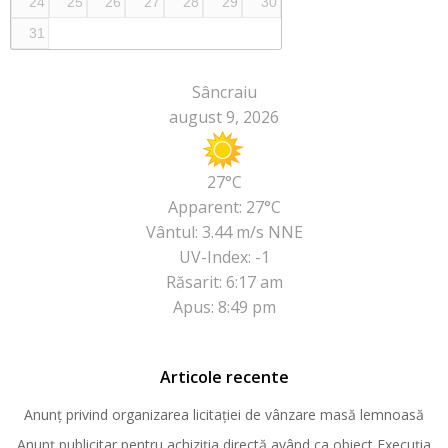
24
25
26
27
28
29
30
31
Sâncraiu
august 9, 2026
27°C
Apparent: 27°C
Vântul: 3.44 m/s NNE
UV-Index: -1
Răsarit: 6:17 am
Apus: 8:49 pm
Articole recente
Anunț privind organizarea licitației de vânzare masă lemnoasă
Anunț publicitar pentru achiziția directă având ca obiect Execuția