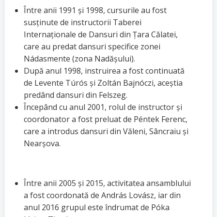
Între anii 1991 și 1998, cursurile au fost
susținute de instructorii Taberei
Internaționale de Dansuri din Țara Călatei,
care au predat dansuri specifice zonei
Nádasmente (zona Nadășului).
După anul 1998, instruirea a fost continuată
de Levente Túrós și Zoltán Bajnóczi, aceștia
predând dansuri din Felszeg.
Începând cu anul 2001, rolul de instructor și
coordonator a fost preluat de Péntek Ferenc,
care a introdus dansuri din Văleni, Sâncraiu și
Nearșova.
Între anii 2005 și 2015, activitatea ansamblului
a fost coordonată de András Lovász, iar din
anul 2016 grupul este îndrumat de Póka