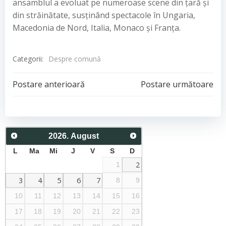
ansamblul a evoluat pe numeroase scene din țară și
din străinătate, susținând spectacole în Ungaria,
Macedonia de Nord, Italia, Monaco și Franța.
Categorii:
Despre comună
Post
Post
Postare anterioară
Postare următoare
navigation
navigation
2026
.
August
L
Ma
Mi
J
V
S
D
2
1
3
4
5
6
7
8
9
10
11
12
13
14
15
16
17
18
19
20
21
22
23