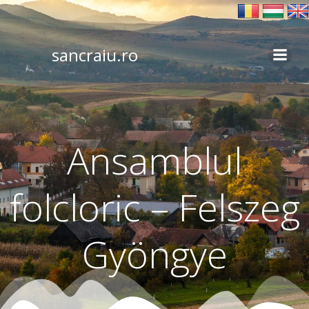
Skip
to
content
sancraiu.ro
Ansamblul
folcloric – Felszeg
Gyöngye