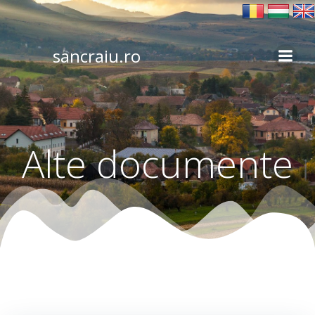
Skip
to
content
sancraiu.ro
Alte documente