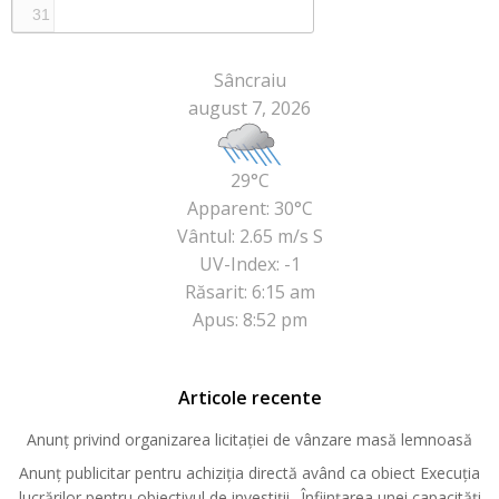
31
Sâncraiu
august 7, 2026
29°C
Apparent: 30°C
Vântul: 2.65 m/s S
UV-Index: -1
Răsarit: 6:15 am
Apus: 8:52 pm
Articole recente
Anunț privind organizarea licitației de vânzare masă lemnoasă
Anunț publicitar pentru achiziția directă având ca obiect Execuția
lucrărilor pentru obiectivul de investiții „Înființarea unei capacități