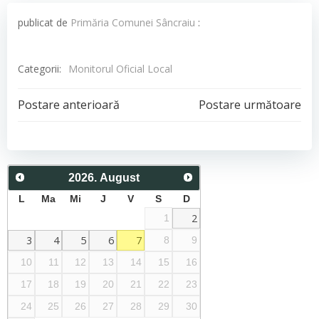
publicat de
Primăria Comunei Sâncraiu
:
Categorii:
Monitorul Oficial Local
Post
Post
Postare anterioară
Postare următoare
navigation
navigation
2026
.
August
L
Ma
Mi
J
V
S
D
2
1
3
4
5
6
7
8
9
10
11
12
13
14
15
16
17
18
19
20
21
22
23
24
25
26
27
28
29
30