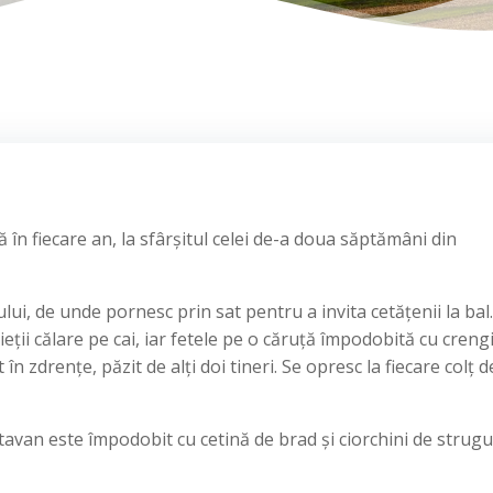
ă în fiecare an, la sfârșitul celei de-a doua săptămâni din
ului, de unde pornesc prin sat pentru a invita cetățenii la bal
eții călare pe cai, iar fetele pe o căruță împodobită cu creng
n zdrențe, păzit de alți doi tineri. Se opresc la fiecare colț d
i tavan este împodobit cu cetină de brad și ciorchini de strugur