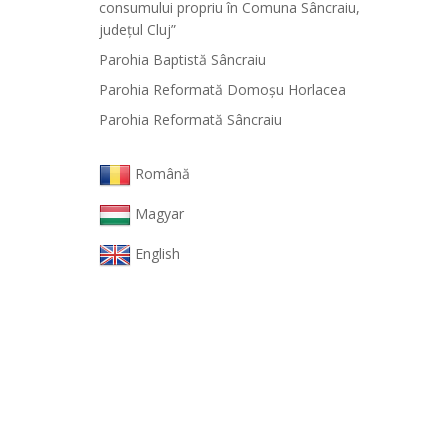
consumului propriu în Comuna Sâncraiu,
județul Cluj”
Parohia Baptistă Sâncraiu
Parohia Reformată Domoşu Horlacea
Parohia Reformată Sâncraiu
Română
Magyar
English