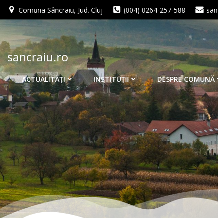
Skip
Comuna Sâncraiu, Jud. Cluj
(004) 0264-257-588
san
to
content
sancraiu.ro
ACTUALITĂŢI
INSTITUŢII
DESPRE COMUNĂ