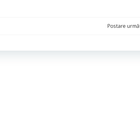
Post
Postare urmă
navigation