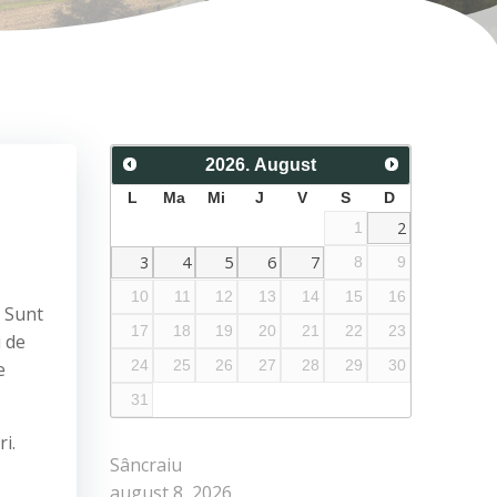
2026
.
August
L
Ma
Mi
J
V
S
D
2
1
3
4
5
6
7
8
9
10
11
12
13
14
15
16
. Sunt
17
18
19
20
21
22
23
i de
24
25
26
27
28
29
30
e
31
i.
Sâncraiu
august 8, 2026