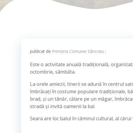
publicat de
Primăria Comunei Sâncraiu
:
Este o activitate anuală tradițională, organizat
octombrie, sâmbăta.
La orele amiezii, tinerii se adună în centrul sat
îmbrăcați în costume populare tradiționale, băi
brad, și un tânăr, călare pe un măgar, îmbrăcat î
stradă și invită oamenii la bal.
Seara are loc balul în căminul cultural, al căru