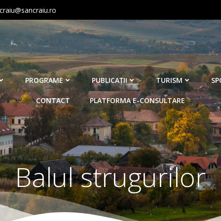
craiu@sancraiu.ro
PROGRAME
PUBLICAŢII
TURISM
SP
CONTACT
PLATFORMA E-CONSULTARE
Balul strugurilor