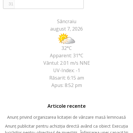
31
Sâncraiu
august 7, 2026
32°C
Apparent: 31°C
Vântul: 2.01 m/s NNE
UV-Index: -1
Răsarit: 6:15 am
Apus: 8:52 pm
Articole recente
Anunț privind organizarea licitației de vânzare masă lemnoasă
Anunț publicitar pentru achiziția directă având ca obiect Execuția
lucrărilor pentru obiectivul de investiții „Înființarea unei capacități