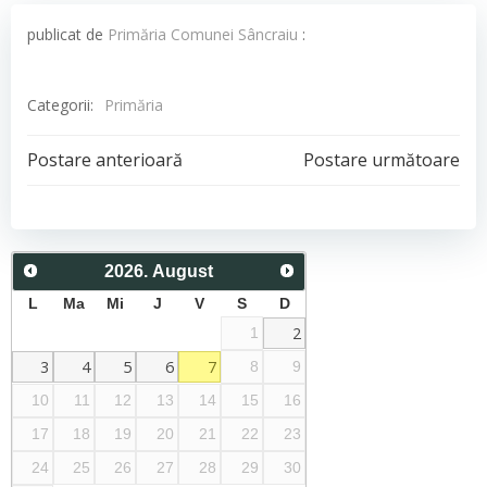
publicat de
Primăria Comunei Sâncraiu
:
Categorii:
Primăria
Post
Post
Postare anterioară
Postare următoare
navigation
navigation
2026
.
August
L
Ma
Mi
J
V
S
D
2
1
3
4
5
6
7
8
9
10
11
12
13
14
15
16
17
18
19
20
21
22
23
24
25
26
27
28
29
30