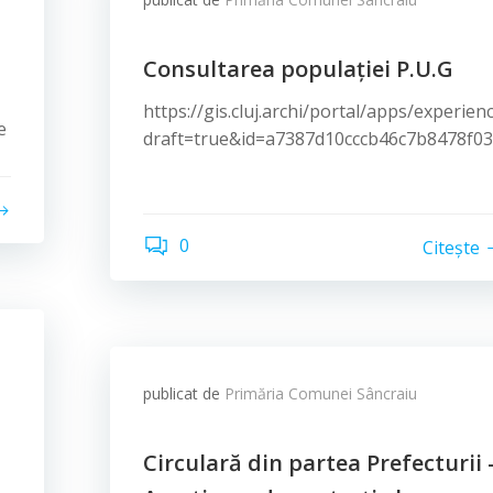
Consultarea populației P.U.G
https://gis.cluj.archi/portal/apps/experie
e
draft=true&id=a7387d10cccb46c7b8478f0
0
Citește
publicat de
Primăria Comunei Sâncraiu
Circulară din partea Prefecturii 