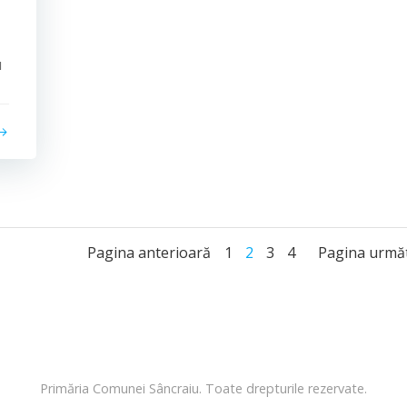
u
Posts
Posts
Post
Page
Page
Page
Page
Pagina anterioară
1
2
3
4
Pagina urmă
navigation
navigation
navig
Primăria Comunei Sâncraiu. Toate drepturile rezervate.