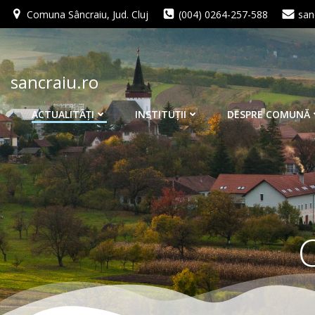
Skip
Comuna Sâncraiu, Jud. Cluj
(004) 0264-257-588
san
to
content
sancraiu.ro
ACTUALITĂŢI
INSTITUŢII
DESPRE COMUNĂ