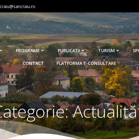
craiu@sancraiu.ro
PROGRAME
PUBLICAŢII
TURISM
SP
CONTACT
PLATFORMA E-CONSULTARE
Categorie:
Actualită