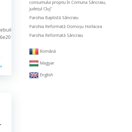
consumului propriu în Comuna Sâncraiu,
județul Cluj”
Parohia Baptistă Sâncraiu
Parohia Reformată Domoşu Horlacea
ncebuilder/experience/?
Parohia Reformată Sâncraiu
36e201e55
Română
Magyar
English
–