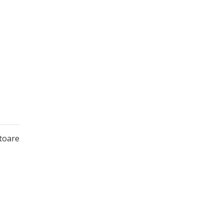
s
toare
ation