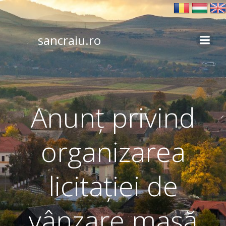
Skip
to
content
sancraiu.ro
Anunț privind
organizarea
licitației de
vânzare masă