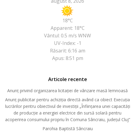
august 8, 2026
18°C
Apparent: 18°C
Vântul: 0.5 m/s WNW
UV-Index: -1
Răsarit: 6:16 am
Apus: 8:51 pm
Articole recente
Anunț privind organizarea licitației de vânzare masă lemnoasă
Anunț publicitar pentru achiziția directă având ca obiect Execuția
lucrărilor pentru obiectivul de investiții „Înființarea unei capacități
de producție a energiei electrice din sursă solară pentru
acoperirea consumului propriu în Comuna Sâncraiu, județul Cluj”
Parohia Baptistă Sâncraiu