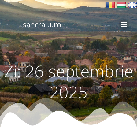
Skip
to
content
sancraiu.ro
Zi:
26 septembrie
2025