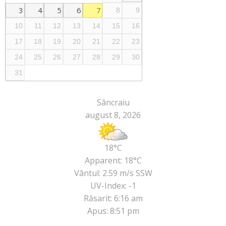
3
4
5
6
7
8
9
10
11
12
13
14
15
16
17
18
19
20
21
22
23
24
25
26
27
28
29
30
31
Sâncraiu
august 8, 2026
18°C
Apparent: 18°C
Vântul: 2.59 m/s SSW
UV-Index: -1
Răsarit: 6:16 am
Apus: 8:51 pm