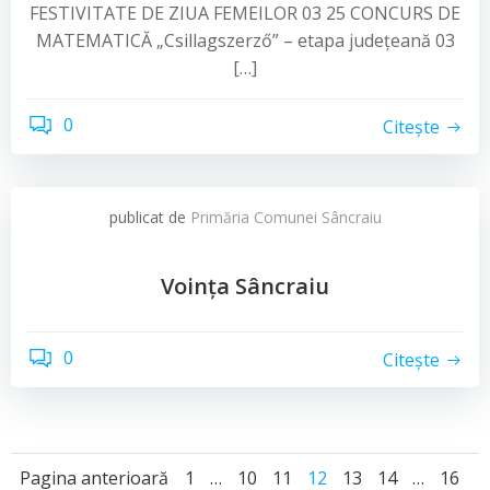
FESTIVITATE DE ZIUA FEMEILOR 03 25 CONCURS DE
MATEMATICĂ „Csillagszerző” – etapa județeană 03
[…]
0
Citește
publicat de
Primăria Comunei Sâncraiu
Voinţa Sâncraiu
0
Citește
Posts
Posts
Page
Page
Page
Page
Page
Page
Page
Pagina anterioară
1
…
10
11
12
13
14
…
16