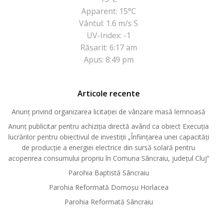
Apparent: 15°C
Vântul: 1.6 m/s S
UV-Index: -1
Răsarit: 6:17 am
Apus: 8:49 pm
Articole recente
Anunț privind organizarea licitației de vânzare masă lemnoasă
Anunț publicitar pentru achiziția directă având ca obiect Execuția
lucrărilor pentru obiectivul de investiții „Înființarea unei capacități
de producție a energiei electrice din sursă solară pentru
acoperirea consumului propriu în Comuna Sâncraiu, județul Cluj”
Parohia Baptistă Sâncraiu
Parohia Reformată Domoşu Horlacea
Parohia Reformată Sâncraiu