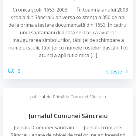
Cronica şcolii 1653-2003 În toamna anului 2003
şcoala din Sâncraiu aniversa existenţa a 350 de ani
de la prima atestare documentată din 1653. În cadrul
unei săptămâni dedicată serbării a avut loc
inaugurarea simbolurilor, tăbliţei de schimbare a
numelui şcolii, tăbliţei cu numele fostelor dascăli. Tot
atunci a apărut o mica […]
0
Citește
publicat de
Primăria Comunei Sâncraiu
Jurnalul Comunei Sâncraiu
Jurnalul Comunei Sâncraiu Jurnalul comunei
Sâncraiu apare de obicei de trei ori pe an începând