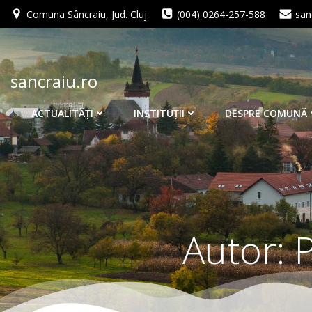
Skip
Comuna Sâncraiu, Jud. Cluj
(004) 0264-257-588
san
to
content
sancraiu.ro
ACTUALITĂŢI
INSTITUŢII
DESPRE COMUNĂ
Autor: