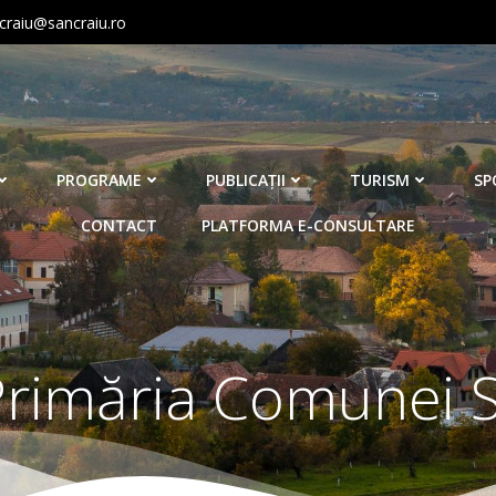
craiu@sancraiu.ro
PROGRAME
PUBLICAŢII
TURISM
SP
CONTACT
PLATFORMA E-CONSULTARE
Primăria Comunei 