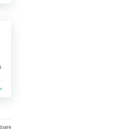
4
toare