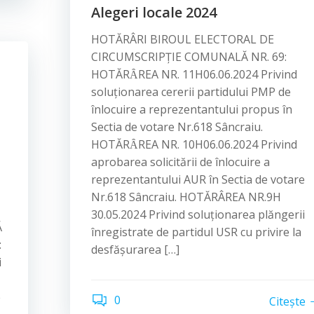
Alegeri locale 2024
HOTĂRÂRI BIROUL ELECTORAL DE
CIRCUMSCRIPȚIE COMUNALĂ NR. 69:
HOTĂRȂREA NR. 11H06.06.2024 Privind
soluționarea cererii partidului PMP de
înlocuire a reprezentantului propus în
Sectia de votare Nr.618 Sâncraiu.
HOTĂRȂREA NR. 10H06.06.2024 Privind
aprobarea solicitării de înlocuire a
reprezentantului AUR în Sectia de votare
Nr.618 Sâncraiu. HOTĂRÂREA NR.9H
30.05.2024 Privind soluționarea plăngerii
Ă
înregistrate de partidul USR cu privire la
:
desfășurarea […]
i
e
0
Citește