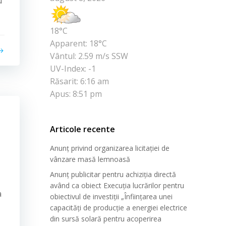
u
18°C
Apparent: 18°C
Vântul: 2.59 m/s SSW
UV-Index: -1
Răsarit: 6:16 am
Apus: 8:51 pm
Articole recente
Anunț privind organizarea licitației de
vânzare masă lemnoasă
Anunț publicitar pentru achiziția directă
având ca obiect Execuția lucrărilor pentru
a
obiectivul de investiții „Înființarea unei
capacități de producție a energiei electrice
din sursă solară pentru acoperirea