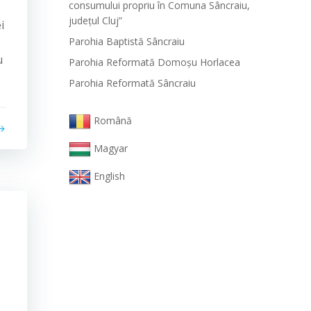
consumului propriu în Comuna Sâncraiu,
județul Cluj”
i
Parohia Baptistă Sâncraiu
u
Parohia Reformată Domoşu Horlacea
Parohia Reformată Sâncraiu
Română
Magyar
English