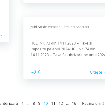
”.
publicat de
Primăria Comunei Sâncraiu
HCL Nr. 73 din 14.11.2023 – Taxe si
Impozite pe anul 2024 HCL Nr. 74 din
14.11.2023 – Taxe Salubrizare pe anul 202
0
Citește
Page
Page
Page
Page
Page
Page
Page
anterioară
1
…
8
9
10
11
12
…
16
Pagina urmă