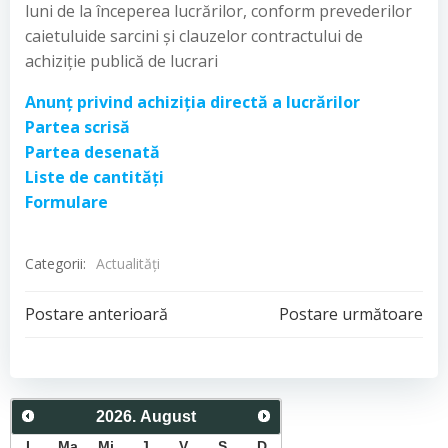
luni de la începerea lucrărilor, conform prevederilor
caietuluide sarcini și clauzelor contractului de
achiziție publică de lucrari
Anunț privind achiziția directă a lucrărilor
Partea scrisă
Partea desenată
Liste de cantități
Formulare
Categorii:
Actualităţi
Post
Post
Postare anterioară
Postare următoare
navigation
navigation
2026
.
August
L
Ma
Mi
J
V
S
D