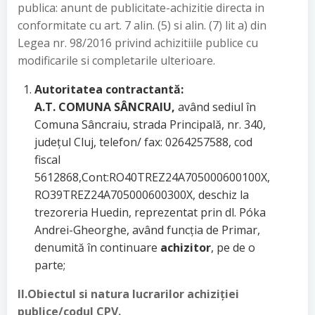
publica: anunt de publicitate-achizitie directa in
conformitate cu art. 7 alin. (5) si alin. (7) lit a) din
Legea nr. 98/2016 privind achizitiile publice cu
modificarile si completarile ulterioare.
Autoritatea contractantă:
A.T. COMUNA SÂNCRAIU,
având sediul în
Comuna Sâncraiu, strada Principală, nr. 340,
judeţul Cluj, telefon/ fax: 0264257588, cod
fiscal
5612868,Cont:RO40TREZ24A705000600100X,
RO39TREZ24A705000600300X, deschiz la
trezoreria Huedin, reprezentat prin dl. Póka
Andrei-Gheorghe, având funcţia de Primar,
denumită în continuare
achizitor
, pe de o
parte;
II.Obiectul si natura lucrarilor achiziției
publice/codul CPV.