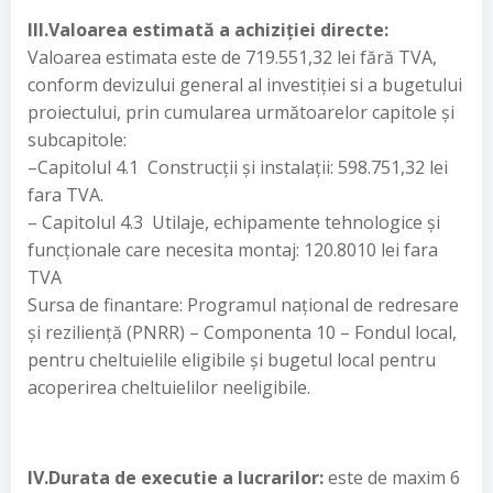
III.Valoarea estimată a achiziției directe:
Valoarea estimata este de 719.551,32 lei fără TVA,
conform devizului general al investiției si a bugetului
proiectului, prin cumularea următoarelor capitole și
subcapitole:
–Capitolul 4.1 Construcții și instalații: 598.751,32 lei
fara TVA.
– Capitolul 4.3 Utilaje, echipamente tehnologice și
funcționale care necesita montaj: 120.8010 lei fara
TVA
Sursa de finantare: Programul național de redresare
și reziliență (PNRR) – Componenta 10 – Fondul local,
pentru cheltuielile eligibile și bugetul local pentru
acoperirea cheltuielilor neeligibile.
IV.Durata de executie a lucrarilor:
este de maxim 6