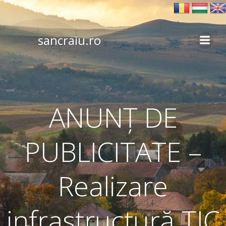
Skip
to
content
sancraiu.ro
ANUNȚ DE
PUBLICITATE –
Realizare
infrastructură TIC