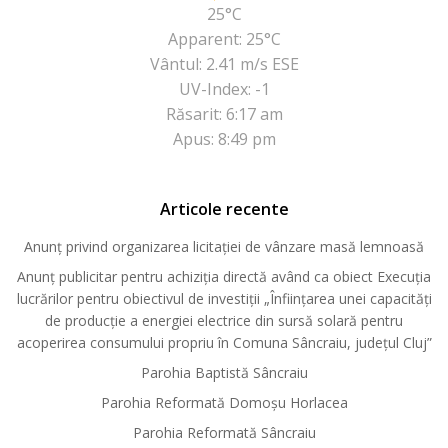
25°C
Apparent: 25°C
Vântul: 2.41 m/s ESE
UV-Index: -1
Răsarit: 6:17 am
Apus: 8:49 pm
Articole recente
Anunț privind organizarea licitației de vânzare masă lemnoasă
Anunț publicitar pentru achiziția directă având ca obiect Execuția
lucrărilor pentru obiectivul de investiții „Înființarea unei capacități
de producție a energiei electrice din sursă solară pentru
acoperirea consumului propriu în Comuna Sâncraiu, județul Cluj”
Parohia Baptistă Sâncraiu
Parohia Reformată Domoşu Horlacea
Parohia Reformată Sâncraiu