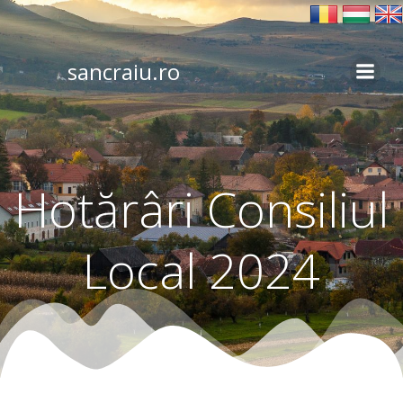
Skip
to
content
sancraiu.ro
Hotărâri Consiliul
Local 2024