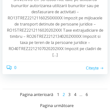
bunurilor autorizarea utilizarii bunurilor sau pe
desfasurare de activitati –
RO13TREZ22121160250XXXXX Impozit pe mijloacele
de transport detinute de persoane juridice –
RO15TREZ2212116020202XXX Taxe extrajudiciare de
timbru – RO26TREZ22121340202XXXXX Impozit si
taxa pe teren de la persoane juridice –
RO40TREZ2212107020202XXX Impozit pe cladiri de
[…]
0
Citește
Posts
Posts
Page
Page
Page
Page
Page
Pagina anterioară
1
2
3
4
…
6
Posts
navigation
navigation
Pagina următoare