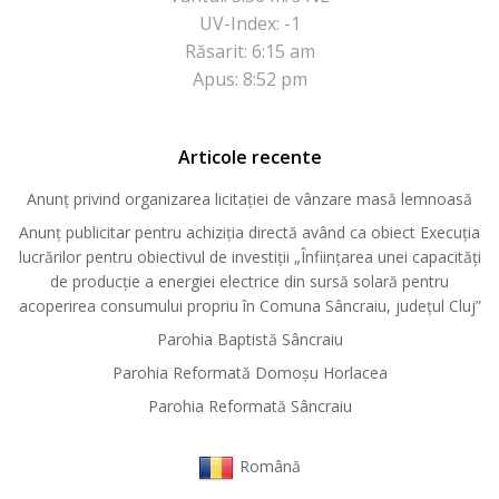
UV-Index: -1
Răsarit: 6:15 am
Apus: 8:52 pm
Articole recente
Anunț privind organizarea licitației de vânzare masă lemnoasă
Anunț publicitar pentru achiziția directă având ca obiect Execuția
lucrărilor pentru obiectivul de investiții „Înființarea unei capacități
de producție a energiei electrice din sursă solară pentru
acoperirea consumului propriu în Comuna Sâncraiu, județul Cluj”
Parohia Baptistă Sâncraiu
Parohia Reformată Domoşu Horlacea
Parohia Reformată Sâncraiu
Română