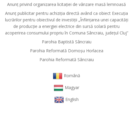
Anunț privind organizarea licitației de vânzare masă lemnoasă
Anunț publicitar pentru achiziția directă având ca obiect Execuția
lucrărilor pentru obiectivul de investiții „Înființarea unei capacități
de producție a energiei electrice din sursă solară pentru
acoperirea consumului propriu în Comuna Sâncraiu, județul Cluj”
Parohia Baptistă Sâncraiu
Parohia Reformată Domoşu Horlacea
Parohia Reformată Sâncraiu
Română
Magyar
English