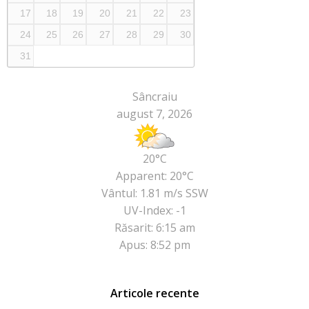
17
18
19
20
21
22
23
24
25
26
27
28
29
30
31
Sâncraiu
august 7, 2026
20°C
Apparent: 20°C
Vântul: 1.81 m/s SSW
UV-Index: -1
Răsarit: 6:15 am
Apus: 8:52 pm
Articole recente