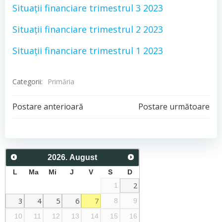
Situații financiare trimestrul 3 2023
Situații financiare trimestrul 2 2023
Situații financiare trimestrul 1 2023
Categorii:
Primăria
Post
Post
Postare anterioară
Postare următoare
navigation
navigation
2026
.
August
L
Ma
Mi
J
V
S
D
2
1
3
4
5
6
7
8
9
10
11
12
13
14
15
16