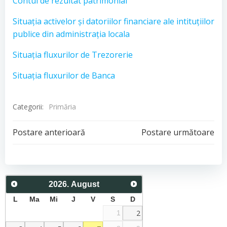
Contul de rezultat patrimonial
Situația activelor și datoriilor financiare ale intituțiilor
publice din administrația locala
Situația fluxurilor de Trezorerie
Situația fluxurilor de Banca
Categorii:
Primăria
Post
Post
Postare anterioară
Postare următoare
navigation
navigation
2026
.
August
L
Ma
Mi
J
V
S
D
2
1