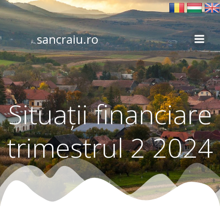
Skip
to
content
sancraiu.ro
Situații financiare
trimestrul 2 2024