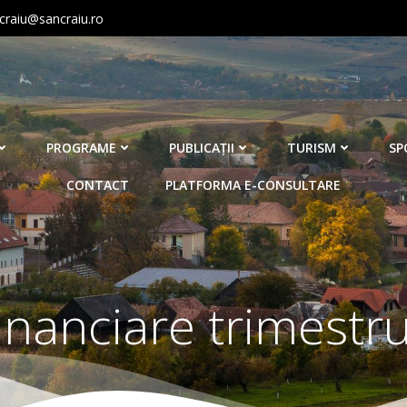
craiu@sancraiu.ro
PROGRAME
PUBLICAŢII
TURISM
SP
CONTACT
PLATFORMA E-CONSULTARE
 financiare trimestr