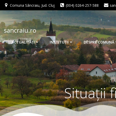
Skip
Comuna Sâncraiu, Jud. Cluj
(004) 0264-257-588
san
to
content
sancraiu.ro
ACTUALITĂŢI
INSTITUŢII
DESPRE COMUNĂ
Situații