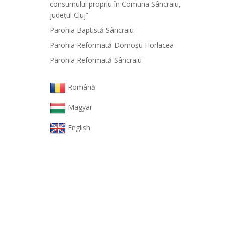
consumului propriu în Comuna Sâncraiu,
județul Cluj”
Parohia Baptistă Sâncraiu
Parohia Reformată Domoşu Horlacea
Parohia Reformată Sâncraiu
Română
Magyar
English