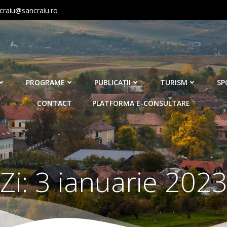
craiu@sancraiu.ro
PROGRAME
PUBLICAŢII
TURISM
SP
CONTACT
PLATFORMA E-CONSULTARE
Zi:
3 ianuarie 202