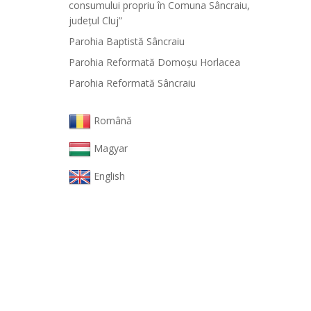
consumului propriu în Comuna Sâncraiu,
județul Cluj”
Parohia Baptistă Sâncraiu
Parohia Reformată Domoşu Horlacea
Parohia Reformată Sâncraiu
Română
Magyar
English