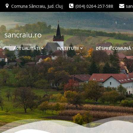
Skip
Comuna Sâncraiu, Jud. Cluj
(004) 0264-257-588
san
to
content
sancraiu.ro
ACTUALITĂŢI
INSTITUŢII
DESPRE COMUNĂ