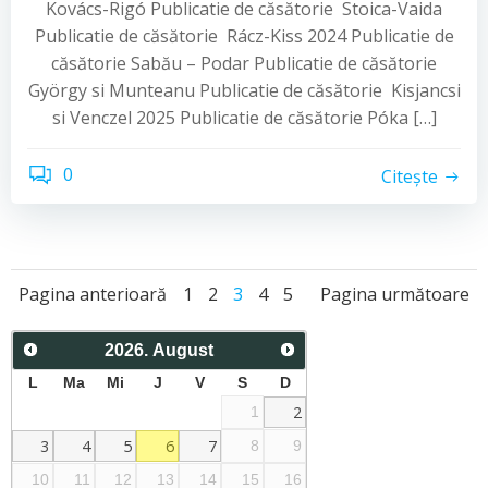
Kovács-Rigó Publicatie de căsătorie Stoica-Vaida
Publicatie de căsătorie Rácz-Kiss 2024 Publicatie de
căsătorie Sabău – Podar Publicatie de căsătorie
György si Munteanu Publicatie de căsătorie Kisjancsi
si Venczel 2025 Publicatie de căsătorie Póka […]
0
Citește
Posts
Posts
Posts
Page
Page
Page
Page
Page
Pagina anterioară
1
2
3
4
5
Pagina următoare
navigation
navigation
navigati
2026
.
August
L
Ma
Mi
J
V
S
D
2
1
3
4
5
6
7
8
9
10
11
12
13
14
15
16