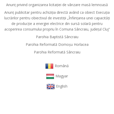
Anunț privind organizarea licitației de vânzare masă lemnoasă
Anunț publicitar pentru achiziția directă având ca obiect Execuția
lucrărilor pentru obiectivul de investiții „Înființarea unei capacități
de producție a energiei electrice din sursă solară pentru
acoperirea consumului propriu în Comuna Sâncraiu, județul Cluj”
Parohia Baptistă Sâncraiu
Parohia Reformată Domoşu Horlacea
Parohia Reformată Sâncraiu
Română
Magyar
English