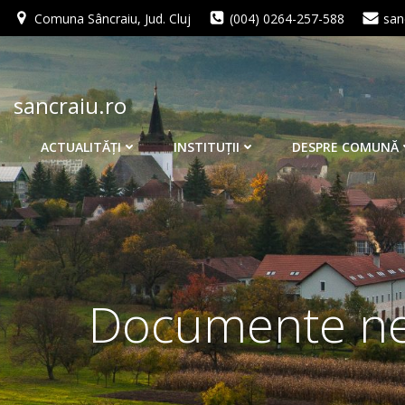
Skip
Comuna Sâncraiu, Jud. Cluj
(004) 0264-257-588
san
to
content
sancraiu.ro
ACTUALITĂŢI
INSTITUŢII
DESPRE COMUNĂ
Documente nec