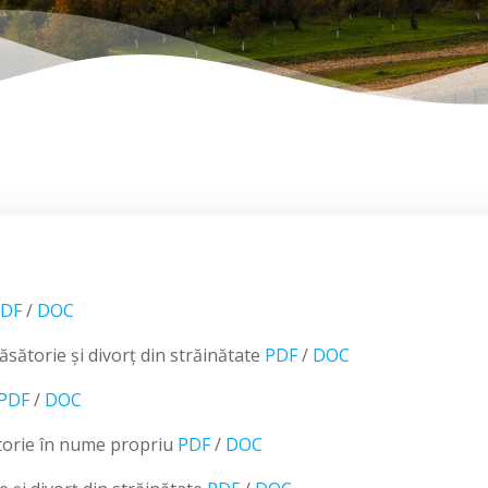
DF
/
DOC
sătorie și divorț din străinătate
PDF
/
DOC
PDF
/
DOC
ătorie în nume propriu
PDF
/
DOC