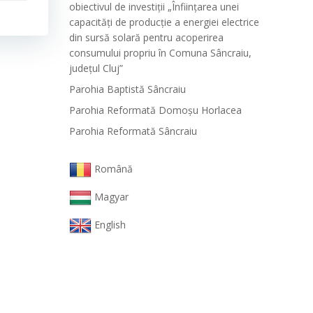
obiectivul de investiții „Înființarea unei
capacități de producție a energiei electrice
din sursă solară pentru acoperirea
consumului propriu în Comuna Sâncraiu,
județul Cluj”
Parohia Baptistă Sâncraiu
Parohia Reformată Domoşu Horlacea
Parohia Reformată Sâncraiu
Română
Magyar
English