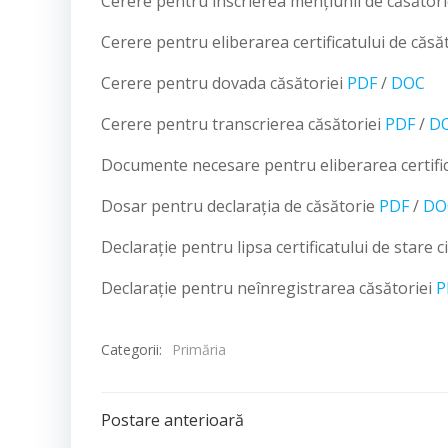
Cerere pentru înscrierea mențiunii de căsătorie
Cerere pentru eliberarea certificatului de căs
Cerere pentru dovada căsătoriei
PDF
/
DOC
Cerere pentru transcrierea căsătoriei
PDF
/
D
Documente necesare pentru eliberarea certific
Dosar pentru declarația de căsătorie
PDF
/
DO
Declarație pentru lipsa certificatului de stare c
Declarație pentru neînregistrarea căsătoriei
P
Categorii:
Primăria
Post
Postare anterioară