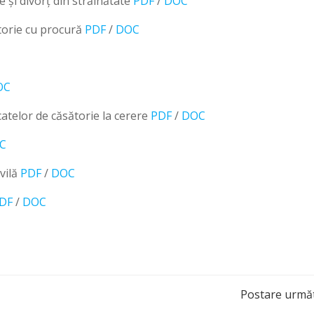
 și divorț din străinătate
PDF
/
DOC
ătorie cu procură
PDF
/
DOC
OC
atelor de căsătorie la cerere
PDF
/
DOC
C
ivilă
PDF
/
DOC
DF
/
DOC
Post
Postare urmă