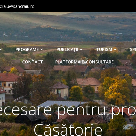
craiu@sancraiu.ro
PROGRAME
PUBLICAŢII
TURISM
SP
CONTACT
PLATFORMA E-CONSULTARE
esare pentru proc
Căsătorie