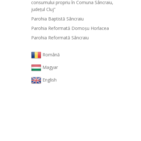
consumului propriu în Comuna Sâncraiu,
județul Cluj”
Parohia Baptistă Sâncraiu
Parohia Reformată Domoşu Horlacea
Parohia Reformată Sâncraiu
Română
Magyar
English