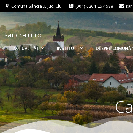
Skip
Comuna Sâncraiu, Jud. Cluj
(004) 0264-257-588
san
to
content
sancraiu.ro
ACTUALITĂŢI
INSTITUŢII
DESPRE COMUNĂ
Ca