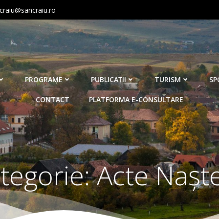
craiu@sancraiu.ro
PROGRAME
PUBLICAŢII
TURISM
SP
CONTACT
PLATFORMA E-CONSULTARE
tegorie:
Acte Nașt