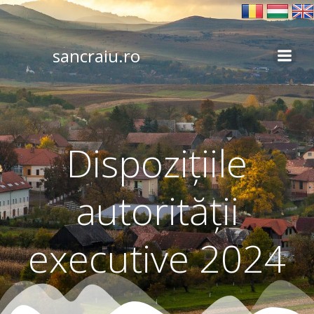
Skip
to
content
sancraiu.ro
Dispozițiile
autorității
executive 2024