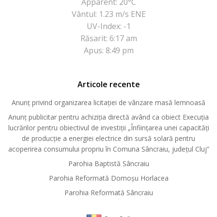
Apparent: 20°C
Vântul: 1.23 m/s ENE
UV-Index: -1
Răsarit: 6:17 am
Apus: 8:49 pm
Articole recente
Anunț privind organizarea licitației de vânzare masă lemnoasă
Anunț publicitar pentru achiziția directă având ca obiect Execuția
lucrărilor pentru obiectivul de investiții „Înființarea unei capacități
de producție a energiei electrice din sursă solară pentru
acoperirea consumului propriu în Comuna Sâncraiu, județul Cluj”
Parohia Baptistă Sâncraiu
Parohia Reformată Domoşu Horlacea
Parohia Reformată Sâncraiu