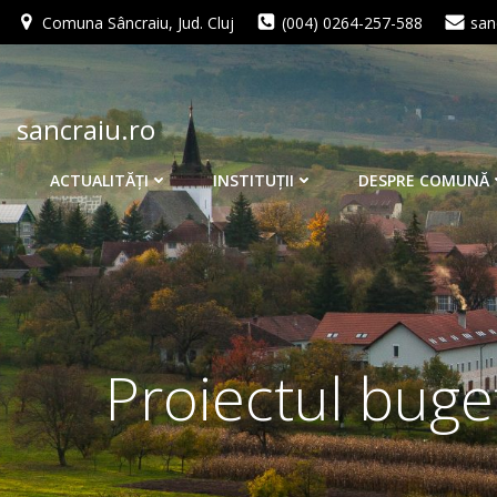
Skip
Comuna Sâncraiu, Jud. Cluj
(004) 0264-257-588
san
to
content
sancraiu.ro
ACTUALITĂŢI
INSTITUŢII
DESPRE COMUNĂ
Proiectul buge