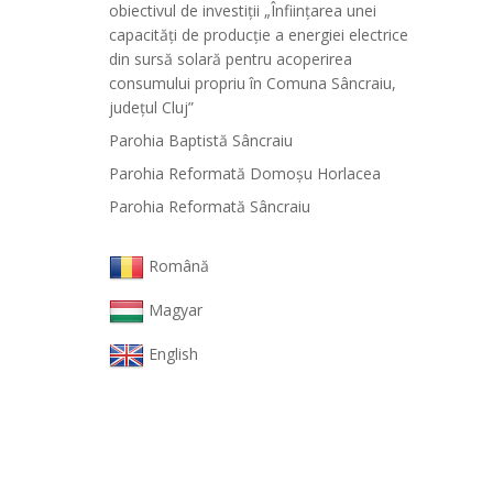
obiectivul de investiții „Înființarea unei
capacități de producție a energiei electrice
din sursă solară pentru acoperirea
consumului propriu în Comuna Sâncraiu,
județul Cluj”
Parohia Baptistă Sâncraiu
Parohia Reformată Domoşu Horlacea
Parohia Reformată Sâncraiu
Română
Magyar
English