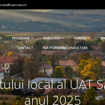
craiu@sancraiu.ro
PROGRAME
PUBLICAŢII
TURISM
SP
CONTACT
PLATFORMA E-CONSULTARE
tului local al UAT 
anul 2025