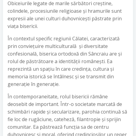
Obiceiurile legate de marile sărbători creștine,
colindele, procesiunile religioase și hramurile sunt
expresii ale unei culturi duhovnicești păstrate prin
viața bisericii.
În contextul specific regiunii Călatei, caracterizată
prin conviețuire multiculturală și diversitate
confesională, biserica ortodoxă din Sâncraiu are și
rolul de păstrătoare a identității românești. Ea
reprezintă un spațiu în care credința, cultura și
memoria istorică se întâlnesc și se transmit din
generație în generație.
În contemporaneitate, rolul bisericii rămâne
deosebit de important. Într-o societate marcată de
schimbări rapide și secularizare, parohia continuă să
fie loc de rugăciune, cateheză, filantropie și sprijin
comunitar. Ea păstrează funcția sa de centru
duhovnicesc și moral, oferind credincioșilor un reper