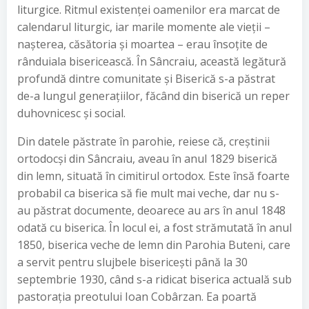
liturgice. Ritmul existenței oamenilor era marcat de
calendarul liturgic, iar marile momente ale vieții –
nașterea, căsătoria și moartea – erau însoțite de
rânduiala bisericească. În Sâncraiu, această legătură
profundă dintre comunitate și Biserică s-a păstrat
de-a lungul generațiilor, făcând din biserică un reper
duhovnicesc și social.
Din datele păstrate în parohie, reiese că, creștinii
ortodocși din Sâncraiu, aveau în anul 1829 biserică
din lemn, situată în cimitirul ortodox. Este însă foarte
probabil ca biserica să fie mult mai veche, dar nu s-
au păstrat documente, deoarece au ars în anul 1848
odată cu biserica. În locul ei, a fost strămutată în anul
1850, biserica veche de lemn din Parohia Buteni, care
a servit pentru slujbele bisericești până la 30
septembrie 1930, când s-a ridicat biserica actuală sub
pastorația preotului Ioan Cobârzan. Ea poartă