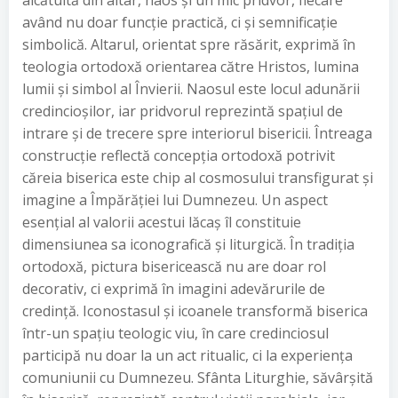
alcătuită din altar, naos și un mic pridvor, fiecare
având nu doar funcție practică, ci și semnificație
simbolică. Altarul, orientat spre răsărit, exprimă în
teologia ortodoxă orientarea către Hristos, lumina
lumii și simbol al Învierii. Naosul este locul adunării
credincioșilor, iar pridvorul reprezintă spațiul de
intrare și de trecere spre interiorul bisericii. Întreaga
construcție reflectă concepția ortodoxă potrivit
căreia biserica este chip al cosmosului transfigurat și
imagine a Împărăției lui Dumnezeu. Un aspect
esențial al valorii acestui lăcaș îl constituie
dimensiunea sa iconografică și liturgică. În tradiția
ortodoxă, pictura bisericească nu are doar rol
decorativ, ci exprimă în imagini adevărurile de
credință. Iconostasul și icoanele transformă biserica
într-un spațiu teologic viu, în care credinciosul
participă nu doar la un act ritualic, ci la experiența
comuniunii cu Dumnezeu. Sfânta Liturghie, săvârșită