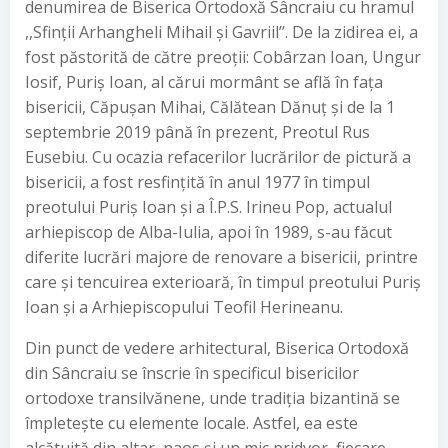
denumirea de Biserica Ortodoxă Sâncraiu cu hramul
,,Sfinții Arhangheli Mihail și Gavriil’’. De la zidirea ei, a
fost păstorită de către preoții: Cobârzan Ioan, Ungur
Iosif, Puriș Ioan, al cărui mormânt se află în fața
bisericii, Căpușan Mihai, Călătean Dănuț și de la 1
septembrie 2019 până în prezent, Preotul Rus
Eusebiu. Cu ocazia refacerilor lucrărilor de pictură a
bisericii, a fost resfințită în anul 1977 în timpul
preotului Puriș Ioan și a Î.P.S. Irineu Pop, actualul
arhiepiscop de Alba-Iulia, apoi în 1989, s-au făcut
diferite lucrări majore de renovare a bisericii, printre
care și tencuirea exterioară, în timpul preotului Puriș
Ioan și a Arhiepiscopului Teofil Herineanu.
Din punct de vedere arhitectural, Biserica Ortodoxă
din Sâncraiu se înscrie în specificul bisericilor
ortodoxe transilvănene, unde tradiția bizantină se
împletește cu elemente locale. Astfel, ea este