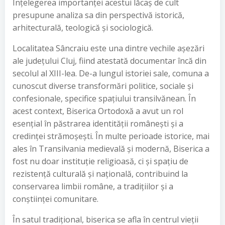
Înțelegerea importanței acestui lăcaș de cult
presupune analiza sa din perspectivă istorică,
arhitecturală, teologică și sociologică.
Localitatea Sâncraiu este una dintre vechile așezări
ale județului Cluj, fiind atestată documentar încă din
secolul al XIII-lea. De-a lungul istoriei sale, comuna a
cunoscut diverse transformări politice, sociale și
confesionale, specifice spațiului transilvănean. În
acest context, Biserica Ortodoxă a avut un rol
esențial în păstrarea identității românești și a
credinței strămoșești. În multe perioade istorice, mai
ales în Transilvania medievală și modernă, Biserica a
fost nu doar instituție religioasă, ci și spațiu de
rezistență culturală și națională, contribuind la
conservarea limbii române, a tradițiilor și a
conștiinței comunitare.
În satul tradițional, biserica se afla în centrul vieții