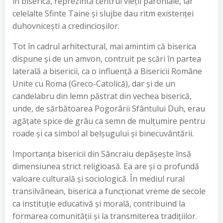
în biserică, reprezintă centrul vieții parohiale, iar
celelalte Sfinte Taine și slujbe dau ritm existenței
duhovnicești a credincioșilor.
Tot în cadrul arhitectural, mai amintim că biserica
dispune și de un amvon, contruit pe scări în partea
laterală a bisericii, ca o influență a Bisericii Române
Unite cu Roma (Greco-Catolică), dar și de un
candelabru din lemn păstrat din vechea biserică,
unde, de sărbătoarea Pogorârii Sfântului Duh, erau
agățate spice de grâu ca semn de mulțumire pentru
roade și ca simbol al belșugului și binecuvântării.
Importanța bisericii din Sâncraiu depășește însă
dimensiunea strict religioasă. Ea are și o profundă
valoare culturală și sociologică. În mediul rural
transilvănean, biserica a funcționat vreme de secole
ca instituție educativă și morală, contribuind la
formarea comunității și la transmiterea tradițiilor.